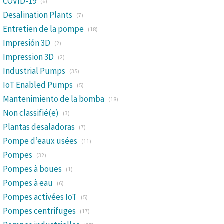
COVID-19
(6)
Desalination Plants
(7)
Entretien de la pompe
(18)
Impresión 3D
(2)
Impression 3D
(2)
Industrial Pumps
(35)
IoT Enabled Pumps
(5)
Mantenimiento de la bomba
(18)
Non classifié(e)
(3)
Plantas desaladoras
(7)
Pompe d’eaux usées
(11)
Pompes
(32)
Pompes à boues
(1)
Pompes à eau
(6)
Pompes activées IoT
(5)
Pompes centrifuges
(17)