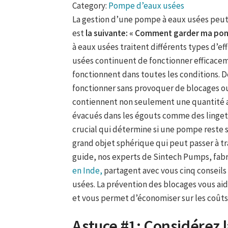
Category:
Pompe d’eaux usées
La gestion d’une pompe à eaux usées peut p
est
la suivante: « Comment garder ma po
à eaux usées traitent différents types d’e
usées continuent de fonctionner efficacem
fonctionnent dans toutes les conditions.
fonctionner sans provoquer de blocages o
contiennent non seulement une quantité ac
évacués dans les égouts comme des linget
crucial qui détermine si une pompe reste s
grand objet sphérique qui peut passer à tr
guide, nos experts de Sintech Pumps, fab
en Inde,
partagent avec vous cinq conseils
usées. La prévention des blocages vous aide
et vous permet d’économiser sur les coût
Astuce #1: Considérez l