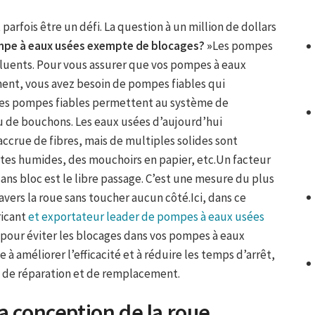
arfois être un défi. La question à un million de dollars
mpe à eaux usées exempte de blocages? »
Les pompes
ffluents. Pour vous assurer que vos pompes à eaux
ent, vous avez besoin de pompes fiables qui
 Des pompes fiables permettent au système de
u de bouchons. Les eaux usées d’aujourd’hui
crue de fibres, mais de multiples solides sont
tes humides, des mouchoirs en papier, etc.Un facteur
ans bloc est le libre passage. C’est une mesure du plus
avers la roue sans toucher aucun côté.Ici, dans ce
ricant
et exportateur leader de pompes à eaux usées
 pour éviter les blocages dans vos pompes à eaux
 à améliorer l’efficacité et à réduire les temps d’arrêt,
s de réparation et de remplacement.
a conception de la roue