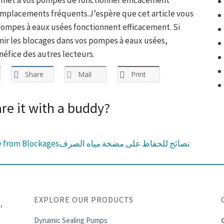
ermet à vos pompes de fonctionner efficacement
emplacements fréquents.J’espère que cet article vous
pompes à eaux usées fonctionnent efficacement. Si
ir les blocages dans vos pompes à eaux usées,
néfice des autres lecteurs.
Share
Mail
Print
are it with a buddy?
e from Blockages
نصائح للحفاظ على مضخة مياه الصرف
EXPLORE OUR PRODUCTS
,
Dynamic Sealing Pumps