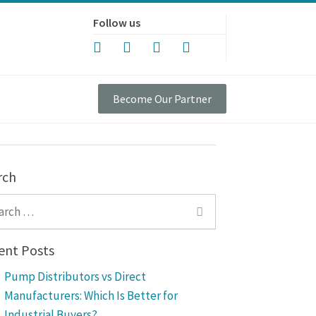
Follow us
Become Our Partner
rch
ch for:
ent Posts
Pump Distributors vs Direct
Manufacturers: Which Is Better for
Industrial Buyers?