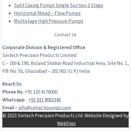
Split Casing Pumps Single Suction 2 Stage
Horizontal Mixed – Flow Pumps
Multistage High Pressure Pumps
Contact Us
Corporate Division & Registered Office
Sintech Precision Products Limited
C – 189 & 190, Buland Shahar Road Industrial Area, Site No. 1,
P.B. No. 92, Ghaziabad – 201 001 (U.P.) India
Reach Us
Phone No.
+91 120 4176000
Whatsapp.
+91 931 9083345
Email –
info@sintechpumps.com
© 2023 Sintech Precision Products Ltd. Website Designed by
Webfries