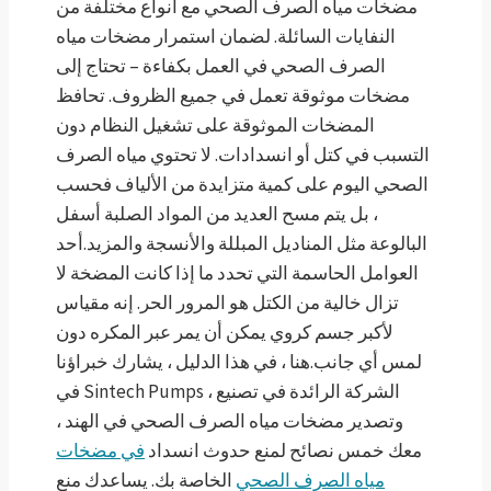
مضخات مياه الصرف الصحي مع أنواع مختلفة من
النفايات السائلة. لضمان استمرار مضخات مياه
الصرف الصحي في العمل بكفاءة – تحتاج إلى
مضخات موثوقة تعمل في جميع الظروف. تحافظ
المضخات الموثوقة على تشغيل النظام دون
التسبب في كتل أو انسدادات. لا تحتوي مياه الصرف
الصحي اليوم على كمية متزايدة من الألياف فحسب
، بل يتم مسح العديد من المواد الصلبة أسفل
البالوعة مثل المناديل المبللة والأنسجة والمزيد.أحد
العوامل الحاسمة التي تحدد ما إذا كانت المضخة لا
تزال خالية من الكتل هو المرور الحر. إنه مقياس
لأكبر جسم كروي يمكن أن يمر عبر المكره دون
لمس أي جانب.هنا ، في هذا الدليل ، يشارك خبراؤنا
في Sintech Pumps ، الشركة الرائدة في تصنيع
وتصدير مضخات مياه الصرف الصحي في الهند ،
معك خمس نصائح لمنع حدوث انسداد
في مضخات
مياه الصرف الصحي
الخاصة بك. يساعدك منع