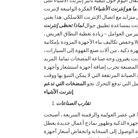
قال اليوم حول كيفية تأثير إنترنت الأشياء على
ما هو إنترنت الأشياء؟
الفكرة الواسعة لإنترنت
ل متزايد مع اتصال الإنترنت اللاسلكي. هذا يعني
نترنت بمساعدة تطبيق جوال.
لماذا تحظى إنترنت
ر من العوامل – زيادة تغطية النطاق العريض ،
زة ذكية ، من آلات صنع القهوة إلى السيارات ،
نت يغيرون وجه صناعة المضخات تماما. المزيد
ب إضافة أجهزة استشعار وأجهزة Wi-Fi إلى المضخات. وهذا يساعد في
الصيانة المرتفعة التي لا يمكن التنبؤ بها ووقت
ل التي تدفع التحرك نحو
المضخات التي تدعم
.
إنترنت الأشياء
تقارب الصناعات
ها. في عصر العولمة والرقمنة السريعة ، أصبحت
أجهزة الذكية وظهور نماذج أعمال جديدة يعطل
ادة الوصول إلى السحابة وانخفاض أسعار أجهزة