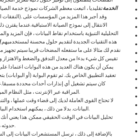
الخدمة
تقليديا ، اتبعت معظم الشركات نموذج خدمة الصيانة 
الانتقال إلى نموذج الصيانة الاستباقية.عندما يقترن 
التحليلية التنبؤية باستخدام نقاط البيانات ، فإن المزيد 
هذه التقنيات الجديدة لتقديم حلول محسنة لمستخدميهم.
إ
نقدم لك مثالا على ما ستفعله المضخات قريبا.سيتم تجهيز م
تقيس كل شيء بدءا من معدل التدفق والضغط والاهتزاز ودرج
تعقيد التطبيق الخاص بك. ثم تقوم البوابة (أو البوابات) بت
كان سيتم تشغيل أي إنذارات أحداث محددة مسبقا.عند
المراقبة عبر الإنترنت ، مثل النظام الموضح أعلاه ، فإنك تحصل على الكثير من الفوائد.
لا تحتاج القوى العاملة لديك إلى قضاء وقت عملها ، والت
البيانات. بدلا من ذلك ، يمكنهم استخدام البيانات المتراكمة لإدارة الأصول وتشخيصها.
تحليل البيانات في الوقت الحقيقي ممكن. هذا يعني أن
حدوثه ، بدلا من إلحاق المزيد من الضرر بالنظام.
بالإضافة إلى ذلك ، ترسل المستشعرات البيانات إلى ا