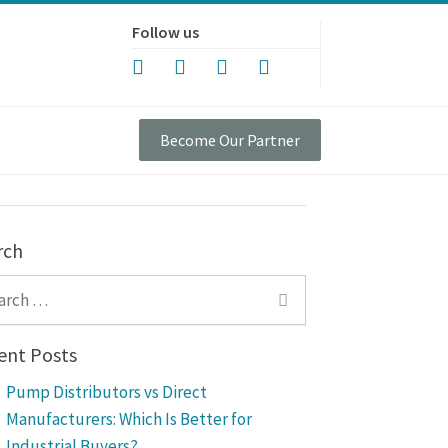
Follow us
Become Our Partner
rch
ch for:
ent Posts
Pump Distributors vs Direct
Manufacturers: Which Is Better for
Industrial Buyers?