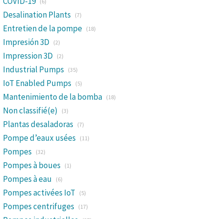
COVID-19
(6)
Desalination Plants
(7)
Entretien de la pompe
(18)
Impresión 3D
(2)
Impression 3D
(2)
Industrial Pumps
(35)
IoT Enabled Pumps
(5)
Mantenimiento de la bomba
(18)
Non classifié(e)
(3)
Plantas desaladoras
(7)
Pompe d’eaux usées
(11)
Pompes
(32)
Pompes à boues
(1)
Pompes à eau
(6)
Pompes activées IoT
(5)
Pompes centrifuges
(17)