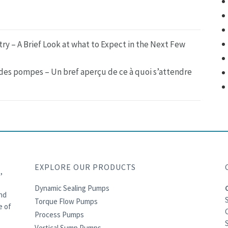
ry – A Brief Look at what to Expect in the Next Few
 des pompes – Un bref aperçu de ce à quoi s’attendre
EXPLORE OUR PRODUCTS
,
Dynamic Sealing Pumps
and
Torque Flow Pumps
e of
C
Process Pumps
S
Vertical Sump Pumps