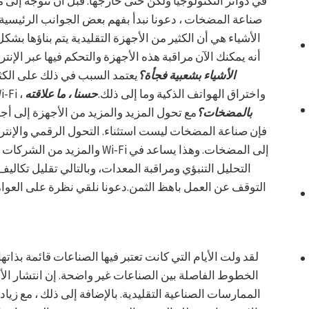
في دوائر التكنولوجيا ولكن حتى خارجها. قبل أن نتوجه إلى م
صناعة المضخات ، دعونا نبدأ بفهم بعض الجوانب الرئيسية.
الأشياء هي أن الكثير من الأجهزة التقليدية يتم بناؤها بشك
أنه يمكنك الآن مراقبة هذه الأجهزة والتحكم فيها عبر الإ
الأشياء بشعبية فجأة؟
يعتمد السبب في ذلك على الكثي
وخفض تكاليف بناء الأجهزة المزودة بإمكانية Wi-Fi ، واختراق الهواتف الذكية وما إلى ذلك.
حسنا ، ما علاقته
بالمضخات؟
مع تحول المزيد والمزيد من الأجهزة إلى أجه
فإن صناعة المضخات ليست استثناء. التحول الرقمي والإنتر
والمزيد من الشركات المصنعة تجر
التحليل التنبؤي ومراقبة المعدات، وبالتالي تقليل تكاليف 
التوقف عن العمل باهظ الثمن.دعونا نلقي نظرة على العوام
لقد ولت الأيام التي كانت تعتبر فيها الصناعات قائمة بذات
الخطوط الفاصلة بين الصناعات غير واضحة. إن انتشار ال
الممارسات الصناعية التقليدية. بالإضافة إلى ذلك ، مع زي