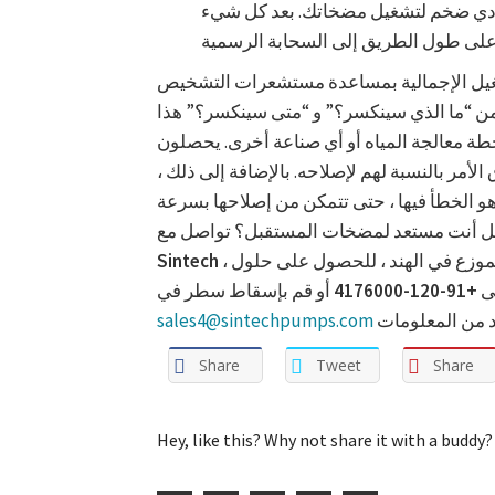
ترددي ضخم لتشغيل مضخاتك. بعد كل شيء
شغيل الإجمالية بمساعدة مستشعرات التشخيص
من “ما الذي سينكسر؟” و “متى سينكسر؟” هذا
حطة معالجة المياه أو أي صناعة أخرى. يحصلون
مر بالنسبة لهم لإصلاحه. بالإضافة إلى ذلك ،
الخطأ فيها ، حتى تتمكن من إصلاحها بسرعة
هل أنت مستعد لمضخات المستقبل؟ تواصل مع
، الشركة الرائدة في مجال تصنيع المضخات الصناعية ، والموزع في الهند ، للحصول على حلول
Sintech
ى
+91-120-4176000
أو قم بإسقاط سطر في
sales4@sintechpumps.com
Share
Tweet
Share
Hey, like this? Why not share it with a buddy?