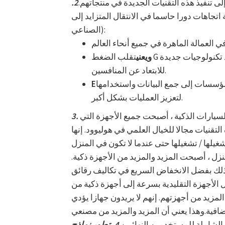
 تنفيذ هذه التقنيات الجديدة في منتجاتهم.
2.
جاهات دورا حاسما في الانتقال المتزايد إلى IIoT (إنترنت الأشياء
الصناعي):
ويعني
تقلب الضغط G وزيادة المنافسة أنه يتعين على الشركات المصنعة اعتماد تكنولوجيات جديدة
للابتعاد عن المنافسين.
المؤسسات إلى جمع البيانات واستخدامها
E
لتعزيز العمليات بشكل أكبر.
لسيارات الذكية ، أصبحت جميع الأجهزة التي
لتقنيات مجالا للخيال العلمي في هوليوود. إنها
غيلها / تشغيلها حتى عندما لا تكون في المنزل
زل ، أصبحت المزيد والمزيد من الأجهزة ذكية.
فضل الانخفاض السريع في تكاليف رقائق IC وأجهزة الاستشعار.بالإضافة إلى ذلك ، مع الانتشار
ل الأجهزة التقليدية بسرعة إلى أجهزة ذكية من
لمزيد من أجهزتهم. إنهم لا يريدون جهازا يؤدي
افية.وهذا يعني أن المزيد والمزيد من مصنعي
الشاملة للمستخدمين النهائيين.
4. تطور نماذج