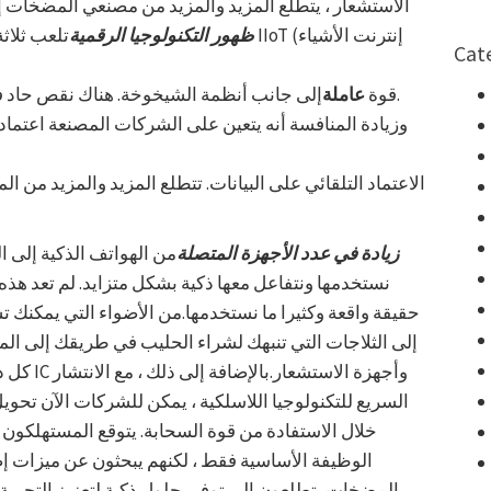
الاستشعار ، يتطلع المزيد والمزيد من مصنعي المضخات إلى
ظهور التكنولوجيا الرقمية
تلعب ثلاثة ات
Cat
إلى جانب أنظمة الشيخوخة. هناك نقص حاد في العمالة الماهرة في جميع أنحاء العالم.
قوة
عاملة
الاعتماد التلقائي على البيانات. تتطلع المزيد والمزيد من 
3. زيادة في عدد الأجهزة المتصلة
من الهواتف الذكية إلى ا
نستخدمها ونتفاعل معها ذكية بشكل متزايد. لم تعد هذه ا
حقيقة واقعة وكثيرا ما نستخدمها.من الأضواء التي يمكنك تش
إلى الثلاجات التي تنبهك لشراء الحليب في طريقك إلى المن
كل ذلك ب
السريع للتكنولوجيا اللاسلكية ، يمكن للشركات الآن تحوي
خلال الاستفادة من قوة السحابة. يتوقع المستهلكون ا
الوظيفة الأساسية فقط ، لكنهم يبحثون عن ميزات إض
المضخات يتطلعون إلى توفير حلول ذكية لتعزيز التجربة 