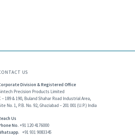
CONTACT US
Corporate Division & Registered Office
Sintech Precision Products Limited
 – 189 & 190, Buland Shahar Road Industrial Area,
ite No. 1, P.B. No. 92, Ghaziabad – 201 001 (U.P.) India
Reach Us
Phone No.
+91 120 4176000
Whatsapp.
+91 931 9083345