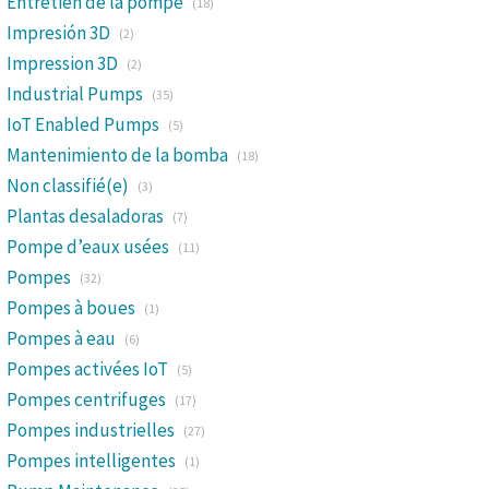
Entretien de la pompe
(18)
Impresión 3D
(2)
Impression 3D
(2)
Industrial Pumps
(35)
IoT Enabled Pumps
(5)
Mantenimiento de la bomba
(18)
Non classifié(e)
(3)
Plantas desaladoras
(7)
Pompe d’eaux usées
(11)
Pompes
(32)
Pompes à boues
(1)
Pompes à eau
(6)
Pompes activées IoT
(5)
Pompes centrifuges
(17)
Pompes industrielles
(27)
Pompes intelligentes
(1)