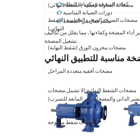
كفاءة المضخة ومكونات النظام
مضخات المناولة الصلبة (الشفط النهائي)
دورات الصيانة المناسبة
مضخات الصرف الصحي الغاطسة (الشفط
تحكم فعال في المضخة
النهائي)
 أداء المضخة وكفاءتها ، مما يقلل من تكاليف
تشغيل المضخة.
مضخات مخزون الورق (شفط النهاية)
ة مناسبة للتطبيق النهائي
مضخات أفقية متعددة المراحل
مضخات الشفط النهائية (لا تشمل مضخات
ضير الذاتي والمضخات غير المانعة للتسرب)
مضخات شفط مزدوجة