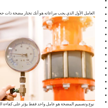
العامل الأول الذي يجب مراعاته هو أنك تختار مضخة ذات 
اختيار مضخة غير مناسبة للتطبيق النهائي إلى انخفاض كف
أي مضخة أخرى ديناميكية روتو ، فهناك مضخات في 
متطلباتك المحددة. على سبيل المثال ، لا تعمل المضخات ا
الأقل لزوجة مثل الماء. تتميز المضخة التي تتعامل مع ا
التطبيق المحدد.إلى جانب ذلك ، فإن اختلافات التصميم ، و
من العوامل الأخرى التي تلعب دورا حاسما في تحديد ا
عمودية. يعتمد عدد المراحل المستخدمة على التطبيق النهائ
دعونا نلقي نظرة على العوامل الأخرى التي تؤثر على كفاءة المضخة.
المناسبة المناسبة لتطبيقك المحدد.
نوع وتصميم المضخة هو عامل واحد فقط يؤثر على كفاءة الم