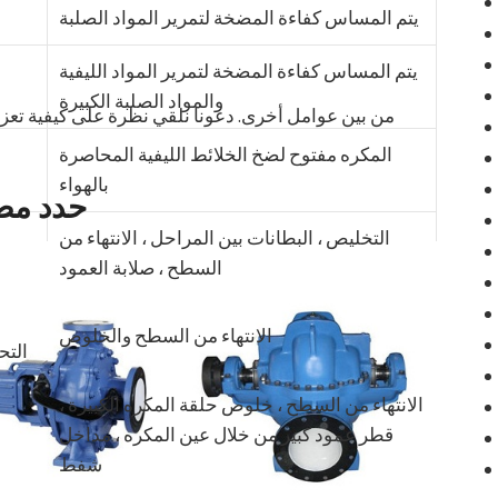
يتم المساس كفاءة المضخة لتمرير المواد الصلبة
يتم المساس كفاءة المضخة لتمرير المواد الليفية
والمواد الصلبة الكبيرة
من بين عوامل أخرى. دعونا نلقي نظرة على كيفية تعزيز
المكره مفتوح لضخ الخلائط الليفية المحاصرة
بالهواء
حدد مضخ
التخليص ، البطانات بين المراحل ، الانتهاء من
السطح ، صلابة العمود
الانتهاء من السطح والخلوص
التح
الانتهاء من السطح ، خلوص حلقة المكره الكبيرة ،
قطر عمود كبير من خلال عين المكره ، مداخل
شفط