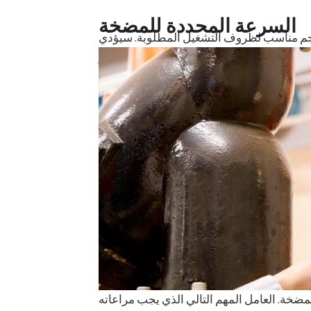
السرعة المحددة للمضخة
حجم مناسب لظروف التشغيل المطلوبة. سيؤدي
اءة التشغيل.سواء اخترت مضخة طرد مركزي أو
مجموعة واسعة من الميزات والتكوينات لتلبية
لمناسبة للتعامل مع الطين بشكل جيد للسوائل
لسوائل عالية اللزوجة بتصميم خاص مناسب لهذا
المضخات المصممة لتطبيقات محددة لها العديد
لكفاءة. لإعطاء مثال ، خذ حالة مضخة توربينية
ي.لذا ، فإن الخطوة الأولى هي اختيار المضخة
ضخة. العامل المهم التالي الذي يجب مراعاته