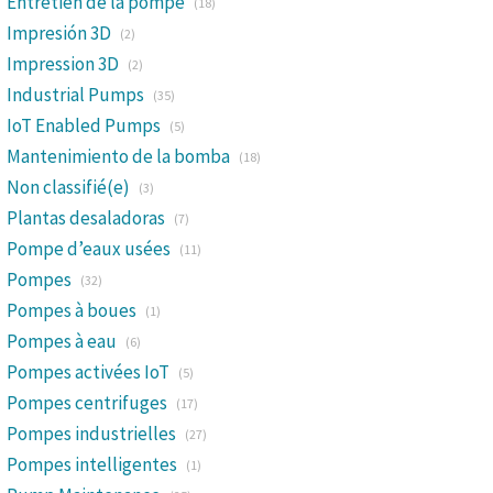
Entretien de la pompe
(18)
Impresión 3D
(2)
Impression 3D
(2)
Industrial Pumps
(35)
IoT Enabled Pumps
(5)
Mantenimiento de la bomba
(18)
Non classifié(e)
(3)
Plantas desaladoras
(7)
Pompe d’eaux usées
(11)
Pompes
(32)
Pompes à boues
(1)
Pompes à eau
(6)
Pompes activées IoT
(5)
Pompes centrifuges
(17)
Pompes industrielles
(27)
Pompes intelligentes
(1)