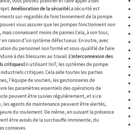
ance, vous pouvez planifier et faire appel à des
rojet.
Amélioration de la sécurité
La sécurité est
éments sur-regardés de fonctionnement de la pompe.
s pouvez vous assurer que les pompes fonctionnent non
 mais connaissent moins de pannes.Cela, à son tour,
r en raison d’un système défectueux. En outre, avec
sation du personnel non formé et sous-qualifié de faire
nduire à des blessures au travail.
L’interconnexion
des
s critiques
En utilisant IIoT, les systèmes de pompe
ndustriels critiques. Cela aide toutes les parties
s, l’équipe de soutien, les gestionnaires de
uivre les paramètres essentiels des opérations de
ute peuvent être suivies régulièrement, et si ce
, les agents de maintenance peuvent être alertés,
ajeure du roulement. De même, en suivant la présence
ent être avisés de la surchauffe imminente, du
es connexes.