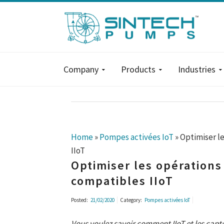
Company
Products
Industries
Home
»
Pompes activées IoT
»
Optimiser l
IIoT
Optimiser les opération
compatibles IIoT
Posted:
21/02/2020
Category:
Pompes activées IoT
Vous voulez savoir comment IIoT et les cap