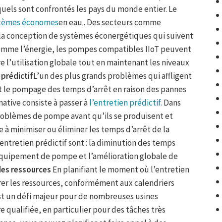
uels sont confrontés les pays du monde entier. Le
tèmes économes
en eau . Des secteurs comme
 à la conception de systèmes éconergétiques qui suivent
t comme l’énergie, les pompes compatibles IIoT peuvent
 l’utilisation globale tout en maintenant les niveaux
 prédictif
L’un des plus grands problèmes qui affligent
t le pompage des temps d’arrêt en raison des pannes
ative consiste à passer à
l’entretien prédictif.
Dans
 problèmes de pompe avant qu’ils se produisent et
e à minimiser ou éliminer les temps d’arrêt de la
entretien prédictif sont : la diminution des temps
 l’équipement de pompe et l’amélioration globale de
 des ressources
En planifiant le moment où l’entretien
érer les ressources, conformément aux calendriers
est un défi majeur pour de nombreuses usines
e qualifiée, en particulier pour des tâches très