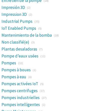
Entretien de la pompe
(18)
Impresión 3D
(2)
Impression 3D
(2)
Industrial Pumps
(35)
IoT Enabled Pumps
(5)
Mantenimiento de la bomba
(18)
Non classifié(e)
(3)
Plantas desaladoras
(7)
Pompe d’eaux usées
(11)
Pompes
(32)
Pompes à boues
(1)
Pompes à eau
(6)
Pompes activées IoT
(5)
Pompes centrifuges
(17)
Pompes industrielles
(27)
Pompes intelligentes
(1)