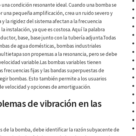
do una condición resonante ideal. Cuando una bomba se
por una pequeña amplificación, crea un ruido severo y
y la rigidez del sistema afectan a la frecuencia
la instalación, ya que es costosa. Aquí la palabra
ductor, base, base junto con la tubería adjunta.Todas
bas de agua domésticas, bombas industriales
ultietapa son propensas a la resonancia, pero se debe
velocidad variable.Las bombas variables tienen
as frecuencias fijas y las bandas superpuestas de
legir bombas. Esto también permite a los usuarios
 de velocidad y opciones de amortiguación.
lemas de vibración en las
es de la bomba, debe identificar la razón subyacente de