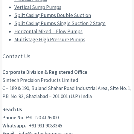
Vertical Sump Pumps
Split Casing Pumps Double Suction
Split Casing Pumps Single Suction 2 Stage
Horizontal Mixed – Flow Pumps
Multistage High Pressure Pumps
Contact Us
Corporate Division & Registered Office
Sintech Precision Products Limited
C – 189 & 190, Buland Shahar Road Industrial Area, Site No. 1,
P.B. No. 92, Ghaziabad – 201 001 (U.P.) India
Reach Us
Phone No.
+91 120 4176000
Whatsapp.
+91 931 9083345
Email –
info@sintechpumps.com