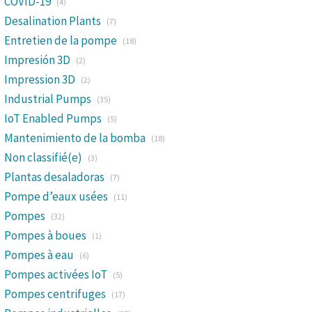
COVID-19
(4)
Desalination Plants
(7)
Entretien de la pompe
(18)
Impresión 3D
(2)
Impression 3D
(2)
Industrial Pumps
(35)
IoT Enabled Pumps
(5)
Mantenimiento de la bomba
(18)
Non classifié(e)
(3)
Plantas desaladoras
(7)
Pompe d’eaux usées
(11)
Pompes
(32)
Pompes à boues
(1)
Pompes à eau
(6)
Pompes activées IoT
(5)
Pompes centrifuges
(17)