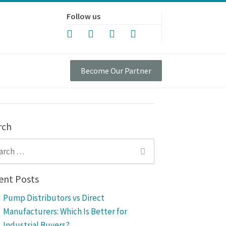
Follow us
Become Our Partner
rch
ch for:
ent Posts
Pump Distributors vs Direct
Manufacturers: Which Is Better for
Industrial Buyers?