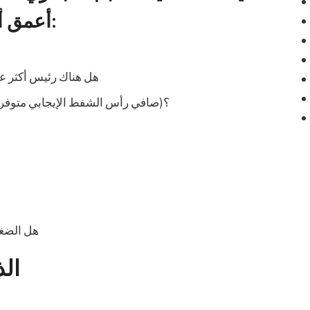
أعمق أسفل هذه القائمة المرجعية:
هل هناك رئيس أكثر ع
هل هناك تجويف بسبب عدم كفاية NPSHA (صافي رأس الشفط الإيجابي متوفر)؟
هل الضغ
الذ