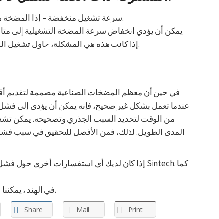
سرعة تشغيل منخفضة – إذا المضخة هو المتضخم ثم سيتم تخفيض سرعة المضخة.
يمكن أن يؤدي انخفاض سرعة المضخة التشغيلية إلى متاع
إذا كانت هذه هي المشكلة، حاول تشغيل المضخة بأقصى سرعة لفترة قصيرة لطرد تراكم.
في حين أن معظم المضخات الصناعية مصممة لتقديم أقص
عندما تعمل بشكل غير صحيح، فإنه يمكن أن يؤدي إلى فشل
من الوقت لتحديد السبب الجذري وتصحيحه. يمكن تشغي
المدى الطويل. لذلك، فمن الأفضل للتحقيق في سبب فش
إذا كان لديك أي استفسارات أخرى حول فشل المضخة، والوصول إلى خبراء مضخة لدينا في Sintech. كما
No.1 في الهند ، يمكننا مساعدتك في تحديد وإزالة متاعب مضخة.
Share
Mail
Print