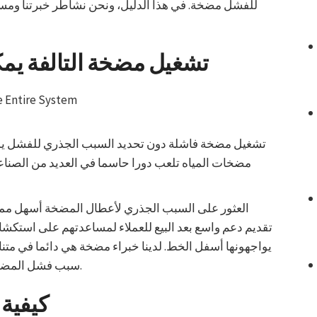
للفشل مضخة. في هذا الدليل، ونحن نشاطر خبرتنا ومس
تشغيل مضخة التالفة يمك
تشغيل مضخة فاشلة دون تحديد السبب الجذري للفشل يمك
مضخات المياه تلعب دورا حاسما في العديد من الصنا
العثور على السبب الجذري لأعطال المضخة أسهل مما ك
يواجهونها أسفل الخط. لدينا خبراء مضخة هي دائما في متنا
سبب فشل المضخة بحيث لا تكون مضطربا مع الفشل المتكررة.
كيفية