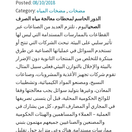
Posted:
08/10/2018
مضخات
,
مضخات المياه
Category:
الدور الحاسم لمحطات معالجة مياه الصرف
الصحي
اليوم ، تلتزم العديد من الصناعات عبر
القطاعات بالممارسات المستدامة التي ليس لها
تأثير سلبي على البيئة. تبحث الشركات التي تنتج أو
تستخدم السوائل في عملياتها الصناعية عن طرق
مبتكرة للتخلص من المنتجات الثانوية دون الإضرار
بالبيئة والإخلال بالتوازن البيئي.فعلى سبيل المثال،
تقوم شركات تجهيز الأغذية والمشروبات، وصناعات
النسيج، ومصنعو المواد الكيميائية، وتشطيبات
المعادن، وغيرها بتوليد سوائل يجب معالجتها وفقا
للوائح الحكومية المحلية، قبل أن يتسنى تصريفها
في المجاري أو المصارف.اليوم ، كل من يشارك في
العملية – العملاء والمساهمين والهيئات الحكومية
والمصنعين والصناعيين جميعهم مهتمون بتبني
ممارسات مستدامة. هناك وعي متزايد حول تقليل