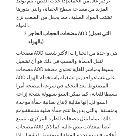
تركيز عال من الحمأة.إذا حدث القص ، يتم توليد
المزيد من مساحة سطح الحمأة ، والتي بدورها
تشتت المواد الصلبة ، مما يجعل من الصعب نزح
المياه.
مضخات الحجاب الحاجز AOD (التي تعمل
بالهواء)
مضخات AOD هي واحدة من الخيارات الأكثر شعبية
لنقل الحمأة. والسبب في ذلك هو أن تشغيل
مضخات AOD بسيط ومباشر للغاية.تحتوي مضخة
AOD على غشاء واحد يتم تشغيله باستخدام الهواء
المضغوط. يعد التحكم في سرعة المضخة أمرا
بسيطا للغاية ، كما يمكن التنبؤ بسهولة بنتيجة إزاحة
السوائل. إنها مثالية لإنتاج بطانية حمأة موحدة
ومتسقة ، والتي بدورها تنتج حمأة صلبة متسقة.ومع
ذلك ، تماما مثل مضخات الطرد المركزي ، تتمتع
مضخات AOD أيضا بمعدلات نبض عالية. كما ذكر
أعلاه ، فإنه يستخدم الهواء المضغوط للتشغيل. إذا