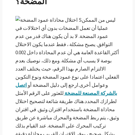
المضخة؟
ليس من الممكن
عمليا أن تعمل المضخات بدون أي اختلالات في
عمود المضخة. لا بد أن يكون هناك قدر من عدم
التوافق. يصبح مشكلة ، فقط عندما يكون الاختلال
أكثر.القاعدة العامة هي أن عدم المحاذاة داخل 0.002
بوصة لا يسبب أي مشكلة. ومع ذلك، نوصيك بعدم
الالتزام الصارم بهذا الرقم، حيث يختلف العدد
الفعلي اعتمادا على نوع عمود المضخة ونوع التكوين
وعوامل أخرى.ارجع إلى دليل المضخة أو
اتصل
بالشركة المصنعة للمضخة
للعثور على الرقم الأمثل
لطرازك المحدد.هناك طريقة شائعة لتصحيح اختلال
محاذاة المضخة باستخدام اقتران وثيق. في اقتران
وثيق ، يتم ربط المضخة والمحرك مباشرة عن طريق
تركيب المحرك على المضخة. عند القيام بذلك
بشكل صحيح ، يوفر الاقتران القريب محاذاة دقيقة