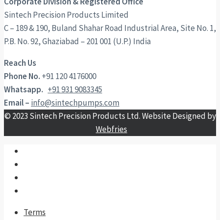
Corporate Division & Registered Office
Sintech Precision Products Limited
C – 189 & 190, Buland Shahar Road Industrial Area, Site No. 1,
P.B. No. 92, Ghaziabad – 201 001 (U.P.) India
Reach Us
Phone No.
+91 120 4176000
Whatsapp.
+91 931 9083345
Email –
info@sintechpumps.com
© 2023 Sintech Precision Products Ltd. Website Designed by
Webfries
Terms