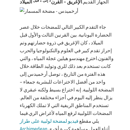
3 إلى 1
قبل
الجهاز القديم.
الإغريق – القرن
الميلاد
جاء التقدم الكبير التالي للمضخات خلال عصر
الحضارة اليونانية. بين القرنين الثالث والأول قبل
الميلاد ، كان الإغريق في ذروة حضارتهم وتم
إحراز تقدم كبير في العلوم والتكنولوجيا والحرب
والفنون.اخترع مهندسو هيلين عجلة المياه ، والتي
كانت تستخدم بعد ذلك للري وتوليد الطاقة.خلال
هذه الفترة من التاريخ ، توصل أرخميدس إلى
واحد من أفضل الاختراعات للبشرية جمعاء –
المضخة اللولبية. إنه اختراع بسيط ولكنه عبقري لا
يزال ينظر إليه اليوم في أجزاء مختلفة من العالم.
تستخدم المناطق الريفية التي لا تملك الكهرباء
المضخات اللولبية لرفع المياه لأغراض الري.فيما
يلي مقطع
فيديو لمضخة لولبية على طراز
أثناء العمل.مساهمة كبيرة أخرى
Archimedean