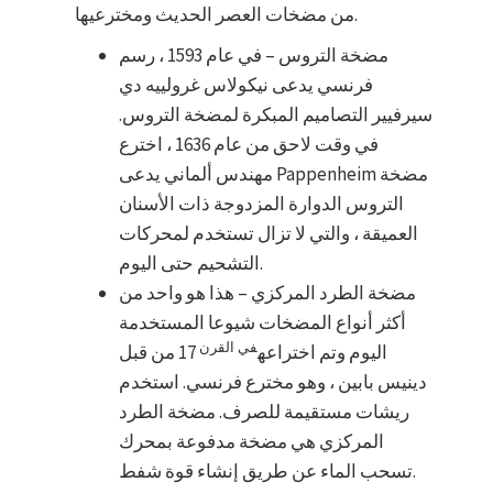
من مضخات العصر الحديث ومخترعيها.
مضخة التروس – في عام 1593 ، رسم
فرنسي يدعى نيكولاس غرولييه دي
سيرفيير التصاميم المبكرة لمضخة التروس.
في وقت لاحق من عام 1636 ، اخترع
مهندس ألماني يدعى Pappenheim مضخة
التروس الدوارة المزدوجة ذات الأسنان
العميقة ، والتي لا تزال تستخدم لمحركات
التشحيم حتى اليوم.
مضخة الطرد المركزي – هذا هو واحد من
أكثر أنواع المضخات شيوعا المستخدمة
في القرن
اليوم وتم اختراعه
17 من قبل
دينيس بابين ، وهو مخترع فرنسي. استخدم
ريشات مستقيمة للصرف. مضخة الطرد
المركزي هي مضخة مدفوعة بمحرك
تسحب الماء عن طريق إنشاء قوة شفط.