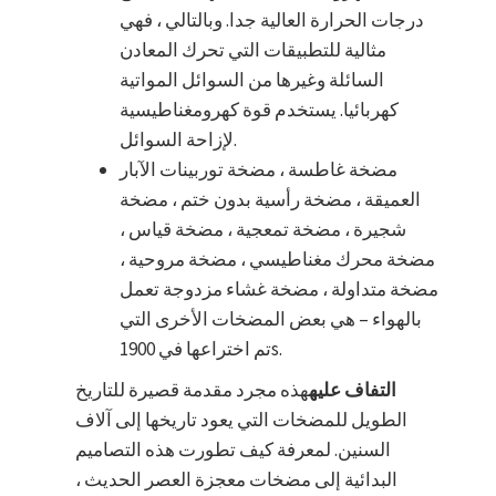
درجات الحرارة العالية جدا. وبالتالي ، فهي
مثالية للتطبيقات التي تحرك المعادن
السائلة وغيرها من السوائل المواتية
كهربائيا. يستخدم قوة كهرومغناطيسية
لإزاحة السوائل.
مضخة غاطسة ، مضخة توربينات الآبار
العميقة ، مضخة رأسية بدون ختم ، مضخة
شجيرة ، مضخة تمعجية ، مضخة قياس ،
مضخة محرك مغناطيسي ، مضخة مروحية ،
مضخة متداولة ، مضخة غشاء مزدوجة تعمل
بالهواء – هي بعض المضخات الأخرى التي
تم اختراعها في 1900s.
التفاف عليه
هذه مجرد مقدمة قصيرة للتاريخ
الطويل للمضخات التي يعود تاريخها إلى آلاف
السنين. لمعرفة كيف تطورت هذه التصاميم
البدائية إلى مضخات معجزة العصر الحديث ،