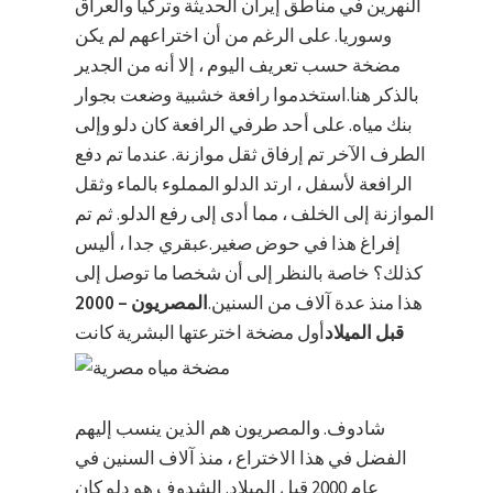
النهرين في مناطق إيران الحديثة وتركيا والعراق
وسوريا. على الرغم من أن اختراعهم لم يكن
مضخة حسب تعريف اليوم ، إلا أنه من الجدير
بالذكر هنا.استخدموا رافعة خشبية وضعت بجوار
بنك مياه. على أحد طرفي الرافعة كان دلو وإلى
الطرف الآخر تم إرفاق ثقل موازنة. عندما تم دفع
الرافعة لأسفل ، ارتد الدلو المملوء بالماء وثقل
الموازنة إلى الخلف ، مما أدى إلى رفع الدلو. ثم تم
إفراغ هذا في حوض صغير.عبقري جدا ، أليس
كذلك؟ خاصة بالنظر إلى أن شخصا ما توصل إلى
هذا منذ عدة آلاف من السنين.
المصريون – 2000
قبل الميلاد
أول مضخة اخترعتها البشرية كانت
شادوف. والمصريون هم الذين ينسب إليهم
الفضل في هذا الاختراع ، منذ آلاف السنين في
عام 2000 قبل الميلاد. الشدوف هو دلو كان