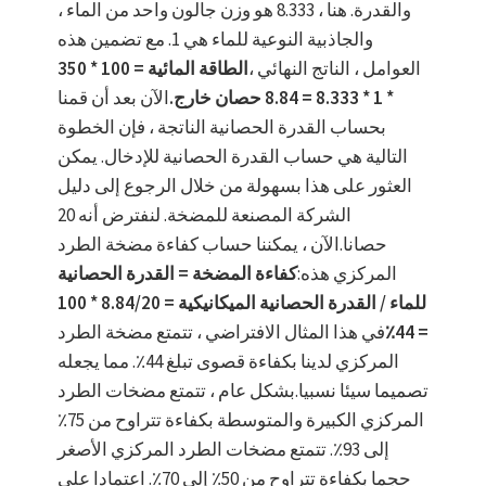
والقدرة. هنا ، 8.333 هو وزن جالون واحد من الماء ،
والجاذبية النوعية للماء هي 1. مع تضمين هذه
العوامل ، الناتج النهائي ،
الطاقة المائية = 100 * 350
* 1 * 8.333 = 8.84 حصان خارج.
الآن بعد أن قمنا
بحساب القدرة الحصانية الناتجة ، فإن الخطوة
التالية هي حساب القدرة الحصانية للإدخال. يمكن
العثور على هذا بسهولة من خلال الرجوع إلى دليل
الشركة المصنعة للمضخة. لنفترض أنه 20
حصانا.الآن ، يمكننا حساب كفاءة مضخة الطرد
المركزي هذه:
كفاءة المضخة = القدرة الحصانية
للماء / القدرة الحصانية الميكانيكية = 8.84/20 * 100
= 44٪
في هذا المثال الافتراضي ، تتمتع مضخة الطرد
المركزي لدينا بكفاءة قصوى تبلغ 44٪. مما يجعله
تصميما سيئا نسبيا.بشكل عام ، تتمتع مضخات الطرد
المركزي الكبيرة والمتوسطة بكفاءة تتراوح من 75٪
إلى 93٪. تتمتع مضخات الطرد المركزي الأصغر
حجما بكفاءة تتراوح من 50٪ إلى 70٪. اعتمادا على