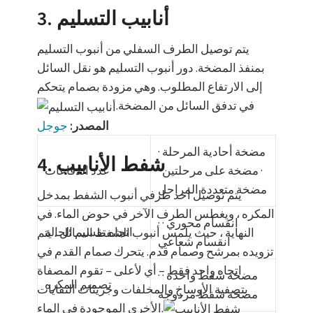
3. أنابيب التسليم
يتم توصيل الطرف السفلي من أنبوب التسليم
بمنفذ المضخة. دور أنبوب التسليم هو نقل السائل
إلى الارتفاع المطلوب. وهي مزودة بصمام يتحكم
في تدفق السائل من المضخة.
المصدر:
جوجل
· مضخة أحادية المرحلة
4. شفط الأنابيب
· مضخة على مرحلتين ·
عدد الدفاعات
مضخة متعددة المراحل
يتم توصيل أحد طرفي أنبوب الشفط بمدخل
المكره ، ويغطس الطرف الآخر في حوض الماء. في
· انقسام محوري ·
اتجاه تقسيم الحالة
النهاية ، حيث يلمس أنبوب الشفط السائل ، يتم
انقسام شعاعي
تزويده بمرشح وصمام قدم. يتحرك صمام القدم في
اتجاه واحد فقط – أي لأعلى – تقوم المصفاة
· مضخة شفط واحدة ·
تصميم المكره
بتصفية الأوساخ والمخلفات وجزيئات النفايات
مضخة شفط مزدوجة
الأخرى الموجودة في الماء.