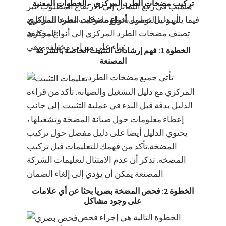
تركيب مضخات الطرد المركزي – الخطوات المعنية
يتسبب في رفع السائل إلى الارتفاع المطلوب عبر
أنبوب التوصيل.
أنواع مضخات الطرد المركزي
فيما يلي دليل خطوة بخطوة لتركيب مضخات الطرد
المركزي:
تصنف مضخات الطرد المركزي إلى أنواع مختلفة
بناء على ميزات مختلفة. وهي:
الخطوة 1: فهم إرشادات التثبيت الخاصة بالشركة
المصنعة
تأتي جميع مضخات الطرد
المركزي مع دليل التشغيل والصيانة. تأكد من قراءة
الدليل بدقة قبل البدء في عملية التثبيت. إلى جانب
إعطاء معلومات حول صيانة المضخة وتشغيلها ،
يحتوي الدليل أيضا على دليل مفصل حول تركيب
المضخة.تأكد من فهمك للتعليمات قبل تركيب
المضخة. تذكر أن عدم الامتثال لتعليمات الشركة
المصنعة يمكن أن يؤدي إلى إلغاء الضمان.
الخطوة 2: فحص المضخة بصريا بحثا عن أي علامات
على وجود مشاكل
الخطوة التالية هي إجراء فحص