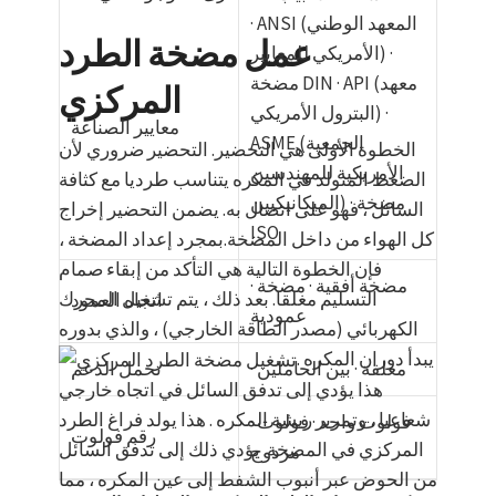
· ANSI (المعهد الوطني
عمل مضخة الطرد
الأمريكي للمعايير) ·
مضخة DIN · API (معهد
المركزي
البترول الأمريكي) ·
معايير الصناعة
ASME (الجمعية
الخطوة الأولى هي التحضير. التحضير ضروري لأن
الأمريكية للمهندسين
الضغط المتولد في المكره يتناسب طرديا مع كثافة
الميكانيكيين) · مضخة
السائل ، فهو على اتصال به. يضمن التحضير إخراج
ISO
كل الهواء من داخل المضخة.بمجرد إعداد المضخة ،
فإن الخطوة التالية هي التأكد من إبقاء صمام
· مضخة أفقية · مضخة
التسليم مغلقا. بعد ذلك ، يتم تشغيل المحرك
اتجاه العمود
عمودية
الكهربائي (مصدر الطاقة الخارجي) ، والذي بدوره
يبدأ دوران المكره .
· معلقة · بين الحاملين
تحمل الدعم
هذا يؤدي إلى تدفق السائل في اتجاه خارجي
شعاعيا ، وتمرير ريشة المكره . هذا يولد فراغ الطرد
· فولوت واحد · فولوت
رقم فولوت
المركزي في المضخة. يؤدي ذلك إلى تدفق السائل
مزدوج
من الحوض عبر أنبوب الشفط إلى عين المكره ، مما