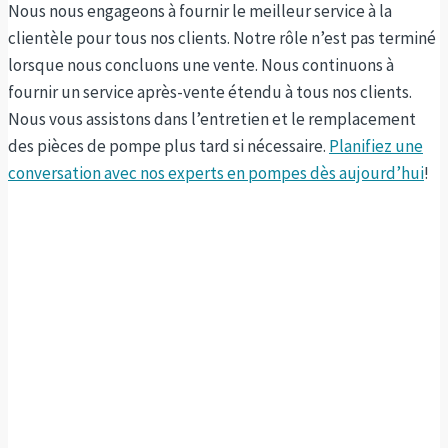
Nous nous engageons à fournir le meilleur service à la
clientèle pour tous nos clients. Notre rôle n’est pas terminé
lorsque nous concluons une vente. Nous continuons à
fournir un service après-vente étendu à tous nos clients.
Nous vous assistons dans l’entretien et le remplacement
des pièces de pompe plus tard si nécessaire.
Planifiez une
conversation avec nos experts en pompes dès aujourd’hui
!
Pompes pour distillerie
Sintech Pumps s’est forgé une réputation de leader de
l’industrie des pompes à haute pression en raison de sa
durée de vie et de ses performances fiables. Les matériaux
de construction comprennent Duplex et Super Duplex
Stainless Steel dans diverses catégories, qui offrent une
excellente résistance à la corrosion, la force et la vie –