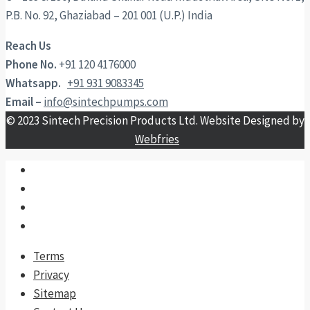
P.B. No. 92, Ghaziabad – 201 001 (U.P.) India
Reach Us
Phone No.
+91 120 4176000
Whatsapp.
+91 931 9083345
Email –
info@sintechpumps.com
© 2023 Sintech Precision Products Ltd. Website Designed by
Webfries
Terms
Privacy
Sitemap