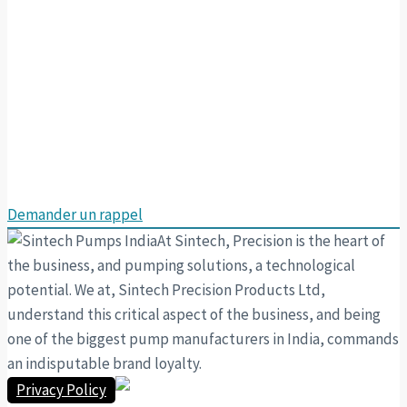
Vous ne savez pas ce que vous
cherchez?
Besoin d’aide pour trouver la bonne solution?
Appelez-nous dès aujourd’hui et parlez à l’un de nos
conseillers spécialisés :
91 120 4176000
Demander un rappel
At Sintech, Precision is the heart of
the business, and pumping solutions, a technological
potential. We at, Sintech Precision Products Ltd,
understand this critical aspect of the business, and being
one of the biggest pump manufacturers in India, commands
an indisputable brand loyalty.
Privacy Policy