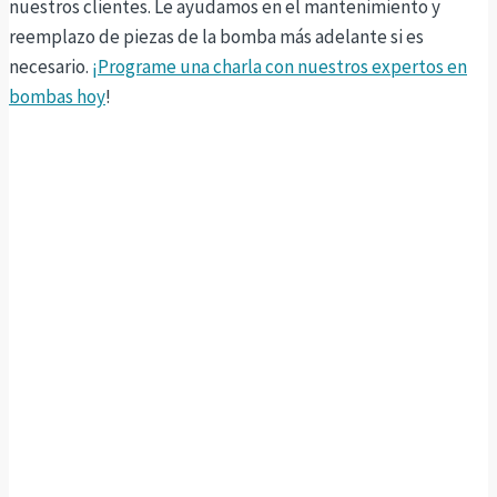
nuestros clientes. Le ayudamos en el mantenimiento y
reemplazo de piezas de la bomba más adelante si es
necesario.
¡Programe una charla con nuestros expertos en
bombas hoy
!
Bombas para destilería
Sintech Pumps ha desarrollado una reputación como líder
de la industria para bombas de alta presión debido a la larga
vida útil y el rendimiento confiable. Los materiales de
construcción incluyen duplex y acero inoxidable
superdúplex en varios grados, que ofrecen una excelente
resistencia a la corrosión, resistencia y vida, incluso en los
entornos más duros.